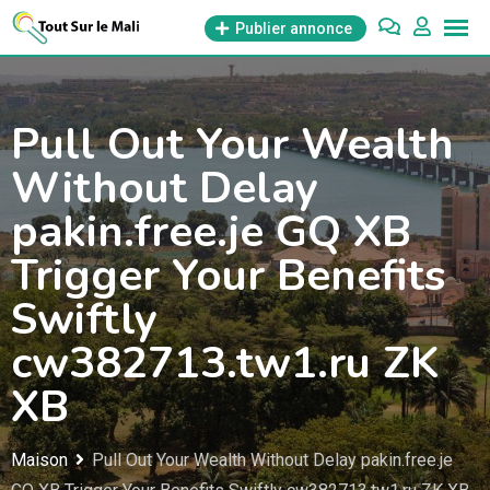
Aller
Publier annonce
au
contenu
Pull Out Your Wealth
Without Delay
pakin.free.je GQ XB
Trigger Your Benefits
Swiftly
cw382713.tw1.ru ZK
XB
Maison
Pull Out Your Wealth Without Delay pakin.free.je