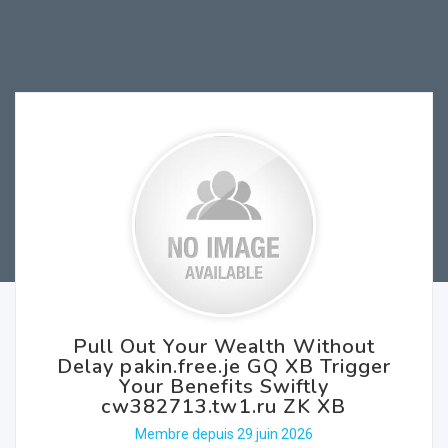
Pull Out Your Wealth Without
Delay pakin.free.je GQ XB Trigger
Your Benefits Swiftly
cw382713.tw1.ru ZK XB
Membre depuis 29 juin 2026