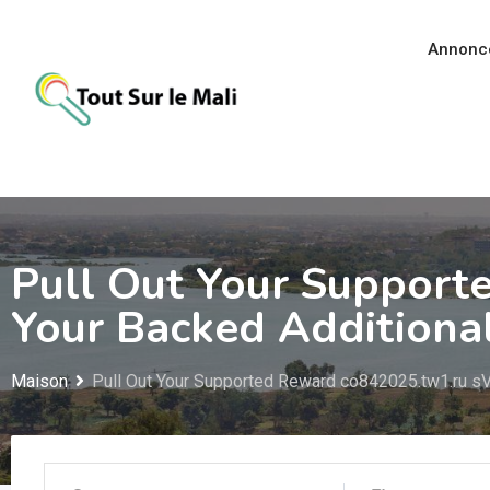
Aller
au
Annonc
contenu
Pull Out Your Support
Your Backed Additiona
Maison
Pull Out Your Supported Reward co842025.tw1.ru sV