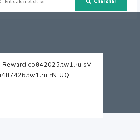
Chercher
d Reward co842025.tw1.ru sV
cm487426.tw1.ru rN UQ