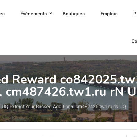
es
Évènements
Boutiques
Emplois
P
Co
ed Reward co842025.tw1
l cm487426.tw1.ru rN 
 UQ Extract Your Backed Additional cm487426.tw1.ru rN UQ