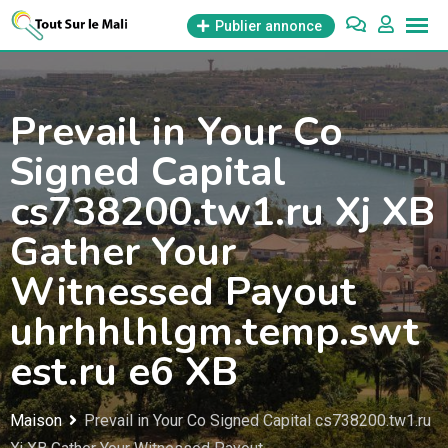
Aller
Publier annonce
au
contenu
Prevail in Your Co
Signed Capital
cs738200.tw1.ru Xj XB
Gather Your
Witnessed Payout
uhrhhlhlgm.temp.swt
est.ru e6 XB
Maison
Prevail in Your Co Signed Capital cs738200.tw1.ru