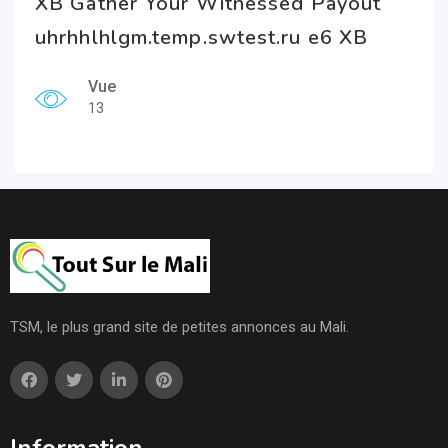
XB Gather Your Witnessed Payout
uhrhhlhlgm.temp.swtest.ru e6 XB
Vue
13
TSM, le plus grand site de petites annonces au Mali.