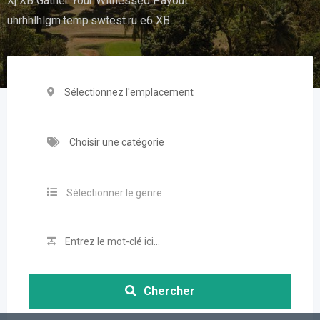
Xj XB Gather Your Witnessed Payout
uhrhhlhlgm.temp.swtest.ru e6 XB
Sélectionnez l'emplacement
Choisir une catégorie
Sélectionner le genre
Chercher