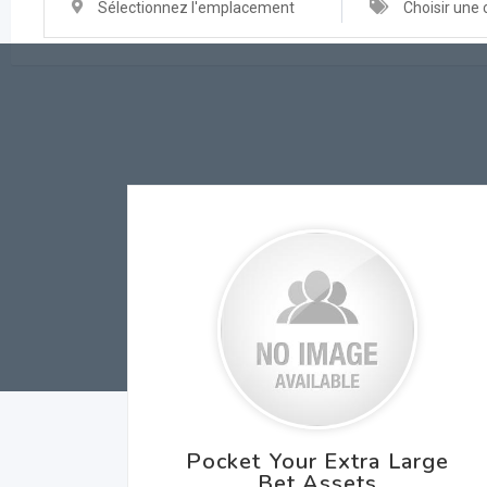
Sélectionnez l'emplacement
Choisir une 
Pocket Your Extra Large
Bet Assets