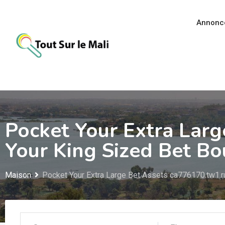
Aller
au
Annonc
contenu
Pocket Your Extra Larg
Your King Sized Bet Bo
Maison
Pocket Your Extra Large Bet Assets ca776170.tw1.ru