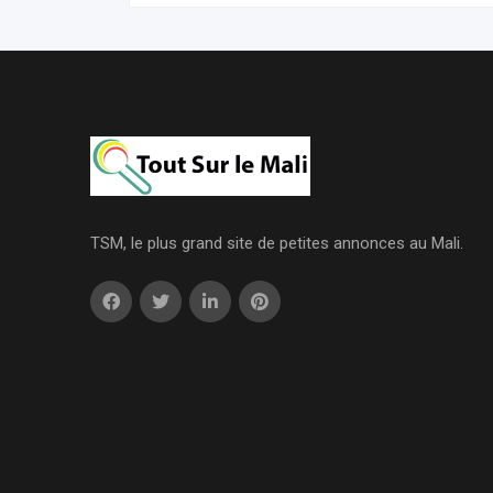
TSM, le plus grand site de petites annonces au Mali.