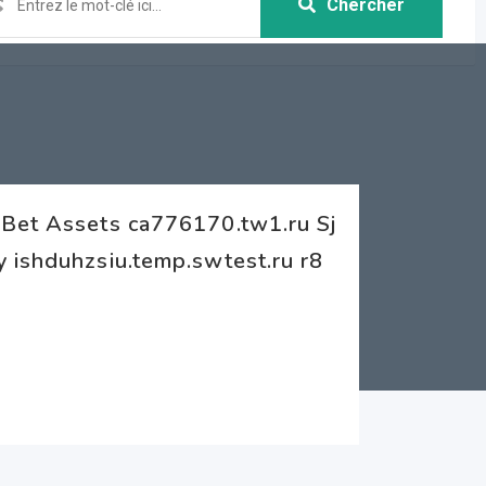
Chercher
 Bet Assets ca776170.tw1.ru Sj
 ishduhzsiu.temp.swtest.ru r8