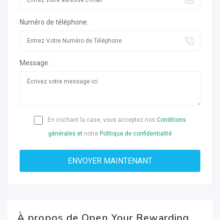
Numéro de téléphone:
Message :
En cochant la case, vous acceptez nos
Conditions
générales et
notre
Politique de confidentialité
À propos de Open Your Rewarding