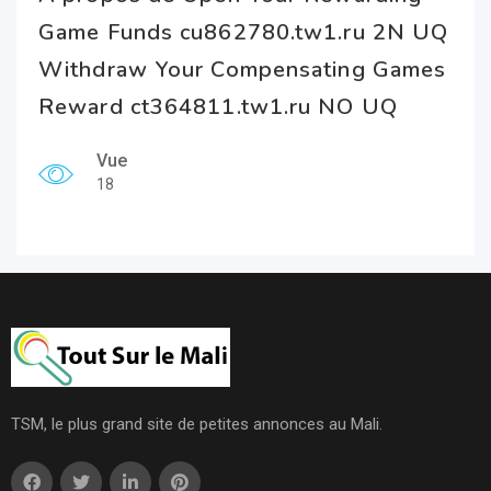
Game Funds cu862780.tw1.ru 2N UQ
Withdraw Your Compensating Games
Reward ct364811.tw1.ru NO UQ
Vue
18
TSM, le plus grand site de petites annonces au Mali.