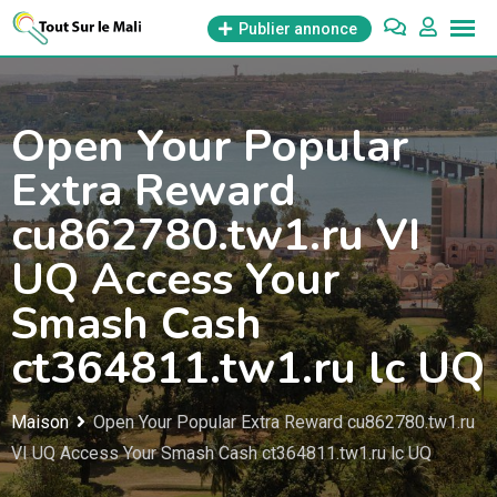
Aller
Publier annonce
au
contenu
Open Your Popular
Extra Reward
cu862780.tw1.ru VI
UQ Access Your
Smash Cash
ct364811.tw1.ru lc UQ
Maison
Open Your Popular Extra Reward cu862780.tw1.ru
VI UQ Access Your Smash Cash ct364811.tw1.ru lc UQ