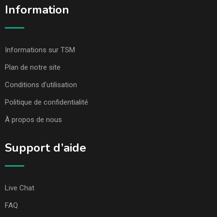
Information
Informations sur TSM
Plan de notre site
Conditions d’utilisation
Politique de confidentialité
À propos de nous
Support d’aide
Live Chat
FAQ