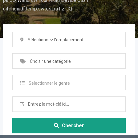
pa UQ Withdraw Your Multi Device Cash
uifdhgiudf.temp.swtest.ru hz UQ
Sélectionnez l'emplacement
Choisir une catégorie
Sélectionner le genre
Chercher