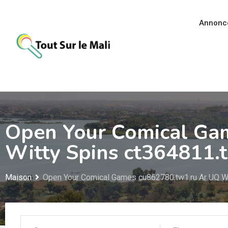
Aller
au
Annonc
contenu
Open Your Comical Ga
Witty Spins ct364811.
Maison
Open Your Comical Games cu862780.tw1.ru Ar UQ Wi