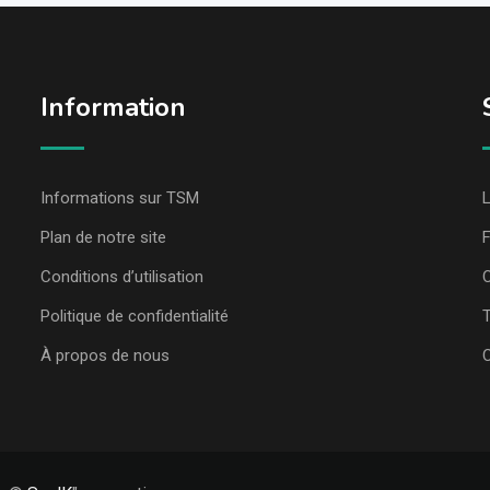
Information
Informations sur TSM
L
Plan de notre site
Conditions d’utilisation
C
Politique de confidentialité
T
À propos de nous