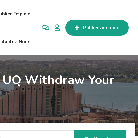
ublier Emplois
Publier annonce
ntactez-Nous
r UQ Withdraw Your