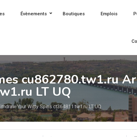
es
Évènements
Boutiques
Emplois
P
Co
mes cu862780.tw1.ru A
tw1.ru LT UQ
thdraw Your Witty Spins ct364811.tw1.ru LT UQ