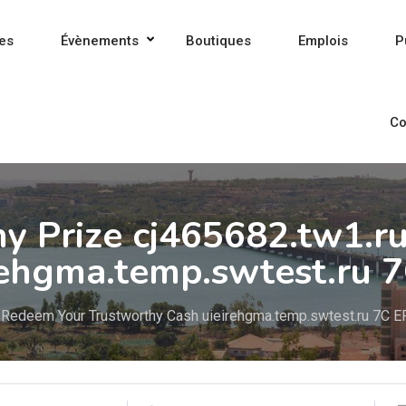
es
Évènements
Boutiques
Emplois
P
Co
hy Prize cj465682.tw1.r
rehgma.temp.swtest.ru 
ER Redeem Your Trustworthy Cash uieirehgma.temp.swtest.ru 7C E