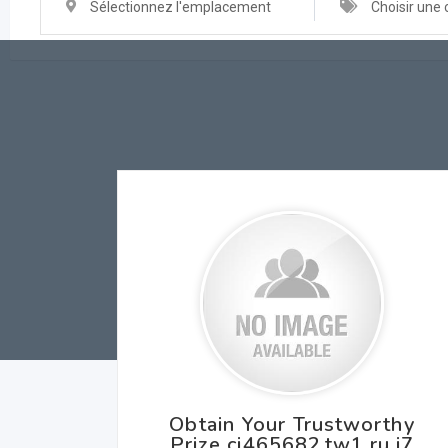
Sélectionnez l'emplacement
Choisir une 
Obtain Your Trustworthy
Prize cj465682.tw1.ru i7