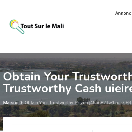
Aller
au
Annonc
contenu
Obtain Your Trustwort
Trustworthy Cash uiei
Maison
Obtain Your Trustworthy Prize cj465682.tw1.ru i7 