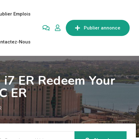
ublier Emplois
Publier annonce
ntactez-Nous
u i7 ER Redeem Your
7C ER
R