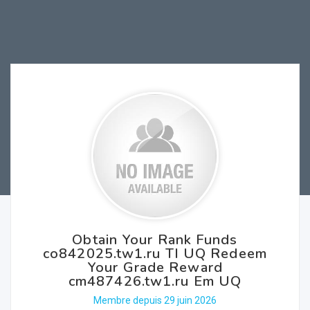
Obtain Your Rank Funds
co842025.tw1.ru TI UQ Redeem
Your Grade Reward
cm487426.tw1.ru Em UQ
Membre depuis 29 juin 2026