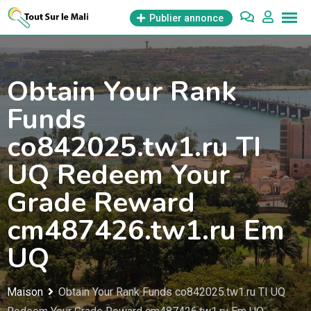
Aller
Publier annonce
au
contenu
Obtain Your Rank
Funds
co842025.tw1.ru TI
UQ Redeem Your
Grade Reward
cm487426.tw1.ru Em
UQ
Maison
Obtain Your Rank Funds co842025.tw1.ru TI UQ