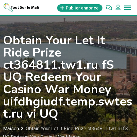
Aller
Publier annonce
au
contenu
Obtain Your Let It
Ride Prize
ct364811.tw1.ru fS
UQ Redeem Your
Casino War Money
uifdhgiudf.temp.swtes
t.ru vi UQ
Maison
Obtain Your Let It Ride Prize ct364811.tw1.ru fS