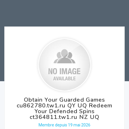
Obtain Your Guarded Games
cu862780.tw1.ru QY UQ Redeem
Your Defended Spins
ct364811.tw1.ru NZ UQ
Membre depuis 19 mai 2026