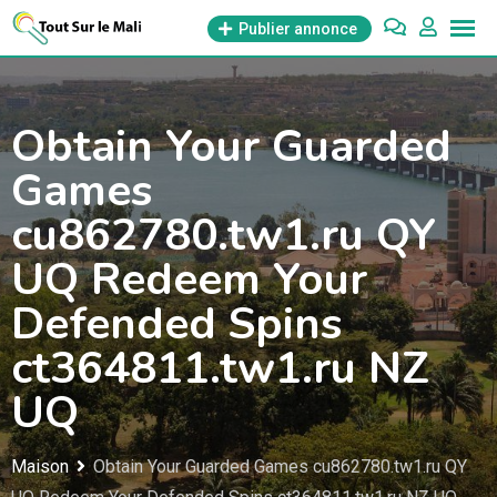
Aller
Publier annonce
au
contenu
Obtain Your Guarded
Games
cu862780.tw1.ru QY
UQ Redeem Your
Defended Spins
ct364811.tw1.ru NZ
UQ
Maison
Obtain Your Guarded Games cu862780.tw1.ru QY