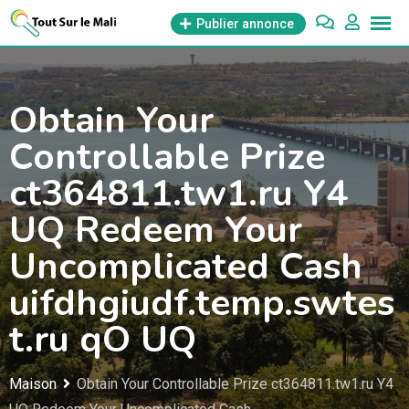
Aller
Publier annonce
au
contenu
Obtain Your
Controllable Prize
ct364811.tw1.ru Y4
UQ Redeem Your
Uncomplicated Cash
uifdhgiudf.temp.swtes
t.ru qO UQ
Maison
Obtain Your Controllable Prize ct364811.tw1.ru Y4