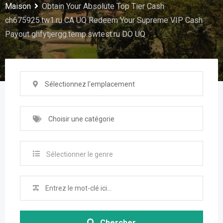
Maison
Obtain Your Absolute Top Tier Cash
ch675925.tw1.ru CA UQ Redeem Your Supreme VIP Cash
Payout ghfytjergg.temp.swtest.ru DO UQ
Sélectionnez l'emplacement
Choisir une catégorie
Sélectionner le genre
Chercher