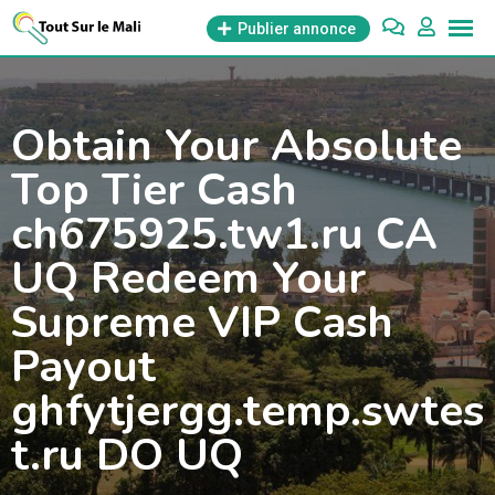
Aller
Publier annonce
au
contenu
Obtain Your Absolute
Top Tier Cash
ch675925.tw1.ru CA
UQ Redeem Your
Supreme VIP Cash
Payout
ghfytjergg.temp.swtes
t.ru DO UQ