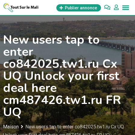
Aller
Publier annonce
au
contenu
New users tap to
enter
co842025.tw1.ru Cx
UQ Unlock your first
deal here
cm487426.tw1.ru FR
UQ
Maison
New users tap to enter co842025.tw1.ru Cx UQ