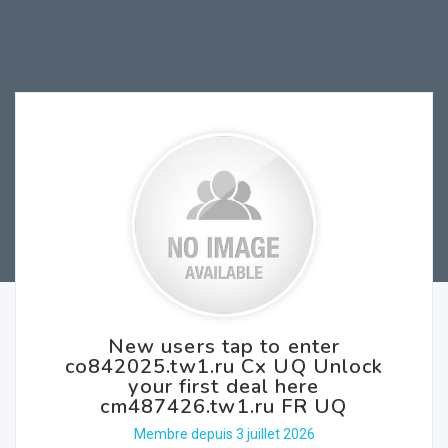
New users tap to enter
co842025.tw1.ru Cx UQ Unlock
your first deal here
cm487426.tw1.ru FR UQ
Membre depuis 3 juillet 2026