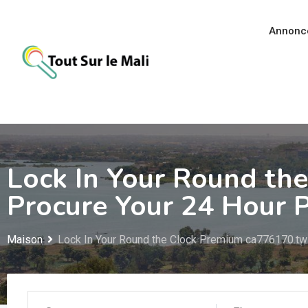
Aller
au
Annonc
contenu
Lock In Your Round th
Procure Your 24 Hour P
Maison
Lock In Your Round the Clock Premium ca776170.tw1