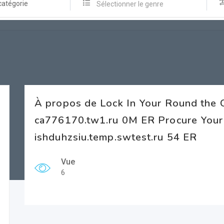
catégorie
Sélectionner le genre
À propos de Lock In Your Round the 
ca776170.tw1.ru 0M ER Procure Your
ishduhzsiu.temp.swtest.ru 54 ER
Vue
6