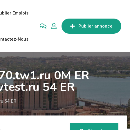
ublier Emplois
Publier annonce
ntactez-Nous
70.tw1.ru 0M ER
wtest.ru 54 ER
ru 54 ER