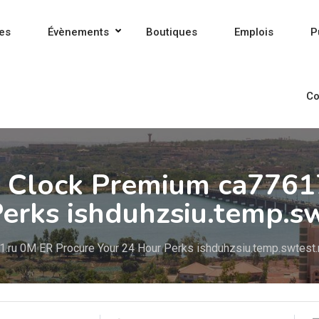
es
Évènements
Boutiques
Emplois
P
Co
e Clock Premium ca7761
erks ishduhzsiu.temp.s
.ru 0M ER Procure Your 24 Hour Perks ishduhzsiu.temp.swtest.