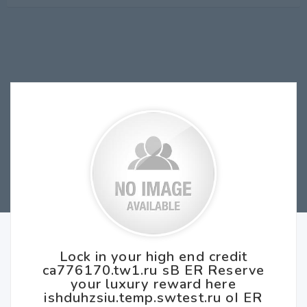
Lock in your high end credit
ca776170.tw1.ru sB ER Reserve
your luxury reward here
ishduhzsiu.temp.swtest.ru oI ER