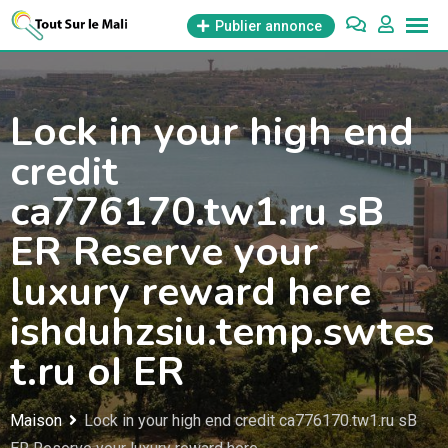
Aller
Publier annonce
au
contenu
Lock in your high end
credit
ca776170.tw1.ru sB
ER Reserve your
luxury reward here
ishduhzsiu.temp.swtes
t.ru oI ER
Maison
Lock in your high end credit ca776170.tw1.ru sB