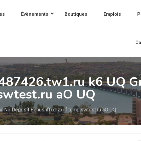
es
Évènements
Boutiques
Emplois
P
Co
487426.tw1.ru k6 UQ G
.swtest.ru aO UQ
r No Deposit Bonus iftxdrzxdf.temp.swtest.ru aO UQ