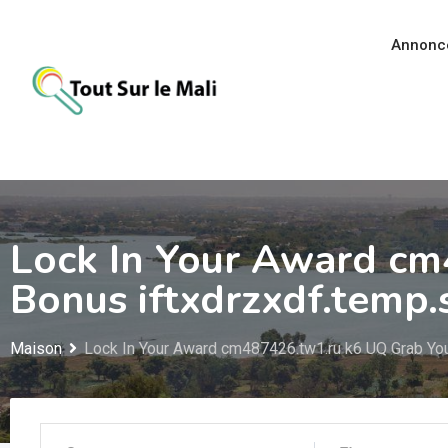
Aller
au
Annonc
contenu
Lock In Your Award cm
Bonus iftxdrzxdf.temp
Maison
Lock In Your Award cm487426.tw1.ru k6 UQ Grab You