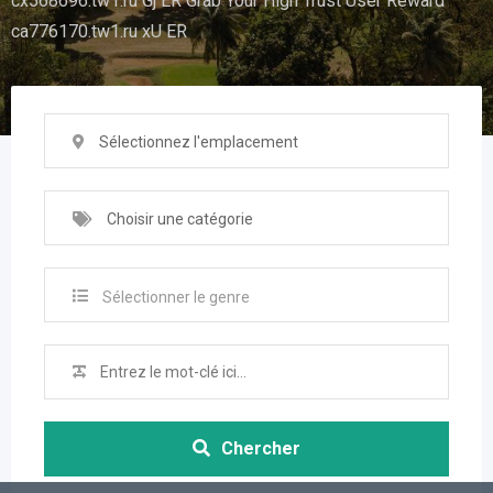
cx568696.tw1.ru Gj ER Grab Your High Trust User Reward
ca776170.tw1.ru xU ER
Sélectionnez l'emplacement
Choisir une catégorie
Sélectionner le genre
Chercher