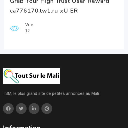
Grab Your High Trust User Reward
ca776170.tw1.ru xU ER
Vue
12
TSM, le plus grand site de petites annonces au Mali.