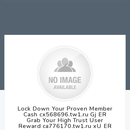
Lock Down Your Proven Member
Cash cx568696.tw1.ru Gj ER
Grab Your High Trust User
Reward ca776170.tw1.ru xU ER