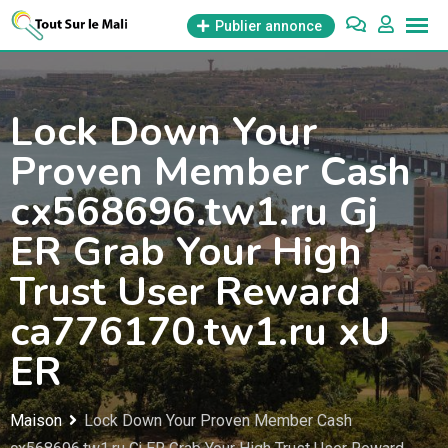
Aller
Publier annonce
au
contenu
Lock Down Your
Proven Member Cash
cx568696.tw1.ru Gj
ER Grab Your High
Trust User Reward
ca776170.tw1.ru xU
ER
Maison
Lock Down Your Proven Member Cash