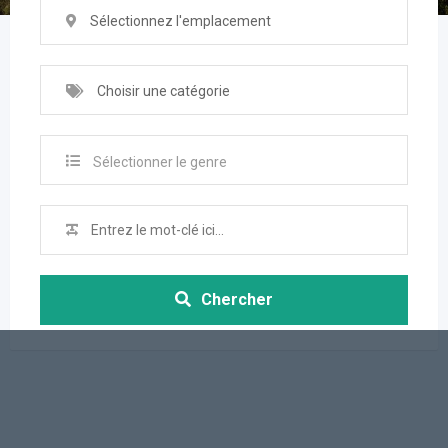
Sélectionnez l'emplacement
Choisir une catégorie
Sélectionner le genre
Chercher