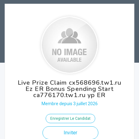
Live Prize Claim cx568696.tw1.ru
Ez ER Bonus Spending Start
ca776170.tw1.ru yp ER
Membre depuis 3 juillet 2026
Enregistrer Le Candidat
Inviter