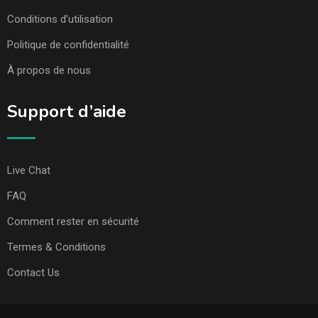
Conditions d’utilisation
Politique de confidentialité
À propos de nous
Support d’aide
Live Chat
FAQ
Comment rester en sécurité
Termes & Conditions
Contact Us