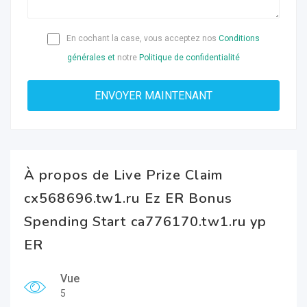
En cochant la case, vous acceptez nos
Conditions
générales et
notre
Politique de confidentialité
À propos de Live Prize Claim
cx568696.tw1.ru Ez ER Bonus
Spending Start ca776170.tw1.ru yp
ER
Vue
5