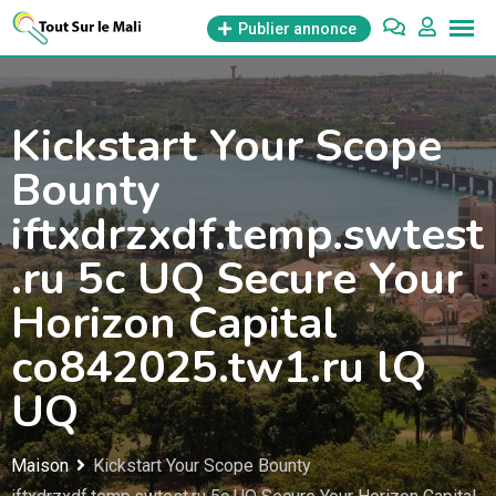
Aller
Publier annonce
au
contenu
Kickstart Your Scope
Bounty
iftxdrzxdf.temp.swtest
.ru 5c UQ Secure Your
Horizon Capital
co842025.tw1.ru lQ
UQ
Maison
Kickstart Your Scope Bounty