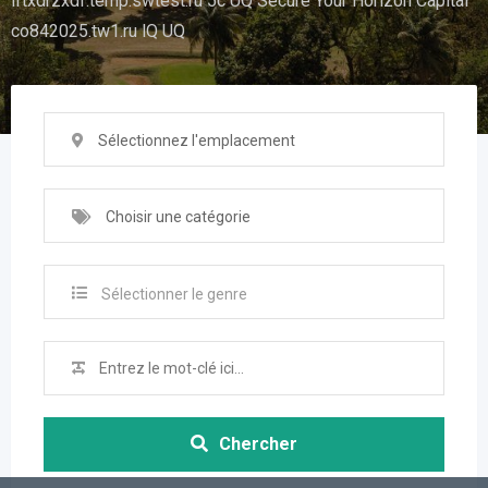
iftxdrzxdf.temp.swtest.ru 5c UQ Secure Your Horizon Capital
co842025.tw1.ru lQ UQ
Sélectionnez l'emplacement
Choisir une catégorie
Sélectionner le genre
Chercher