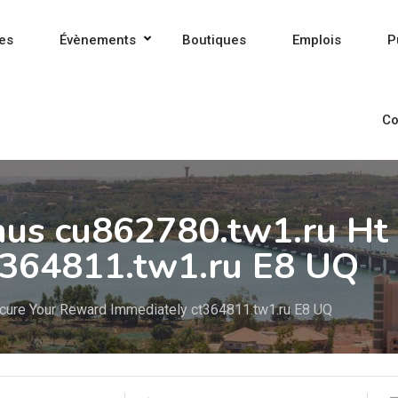
es
Évènements
Boutiques
Emplois
P
Co
onus cu862780.tw1.ru Ht
t364811.tw1.ru E8 UQ
ecure Your Reward Immediately ct364811.tw1.ru E8 UQ