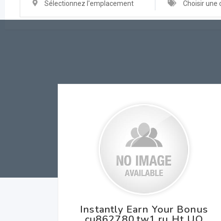
Sélectionnez l'emplacement
Choisir une 
Instantly Earn Your Bonus
cu862780.tw1.ru Ht UQ