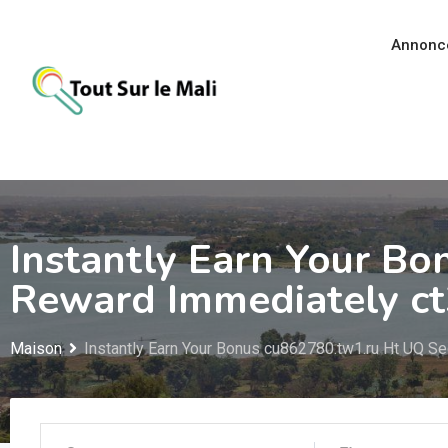
Aller
au
Annonc
contenu
Instantly Earn Your B
Reward Immediately c
Maison
Instantly Earn Your Bonus cu862780.tw1.ru Ht UQ S