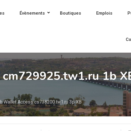
es
Évènements
Boutiques
Emplois
P
Co
t cm729925.tw1.ru 1b X
sh Wallet Access cs738200.tw1.ru 3p XB