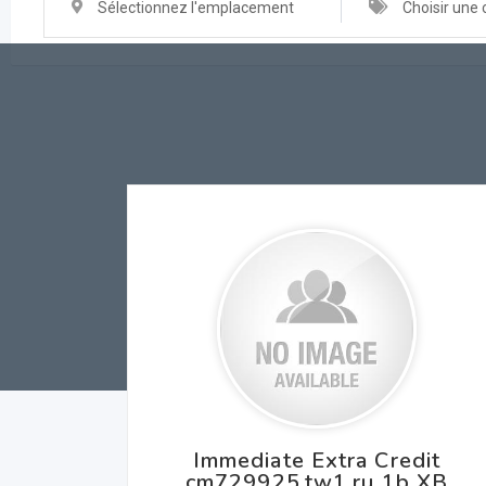
Sélectionnez l'emplacement
Choisir une 
Immediate Extra Credit
cm729925.tw1.ru 1b XB