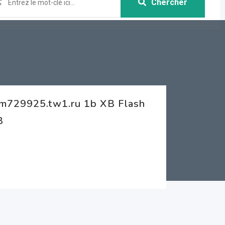
Chercher
cm729925.tw1.ru 1b XB Flash
B