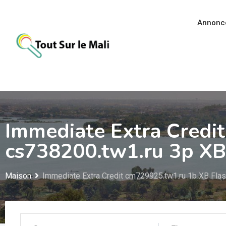
Aller
au
Annonc
contenu
Immediate Extra Credi
cs738200.tw1.ru 3p XB
Maison
Immediate Extra Credit cm729925.tw1.ru 1b XB Fla