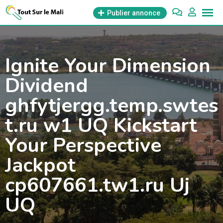
Aller
Publier annonce
au
contenu
Ignite Your Dimension
Dividend
ghfytjergg.temp.swtes
t.ru w1 UQ Kickstart
Your Perspective
Jackpot
cp607661.tw1.ru Uj
UQ