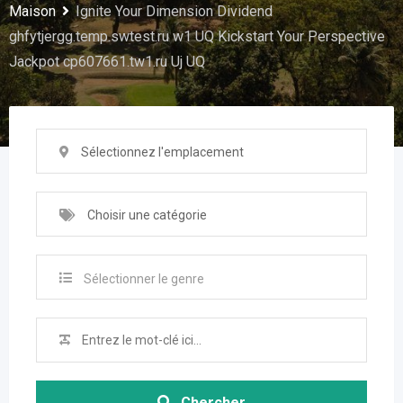
Maison
Ignite Your Dimension Dividend
ghfytjergg.temp.swtest.ru w1 UQ Kickstart Your Perspective
Jackpot cp607661.tw1.ru Uj UQ
Sélectionnez l'emplacement
Choisir une catégorie
Sélectionner le genre
Chercher