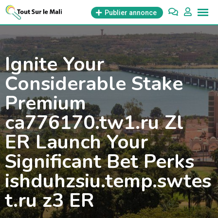
Aller
Publier annonce
au
contenu
Ignite Your
Considerable Stake
Premium
ca776170.tw1.ru Zl
ER Launch Your
Significant Bet Perks
ishduhzsiu.temp.swtes
t.ru z3 ER