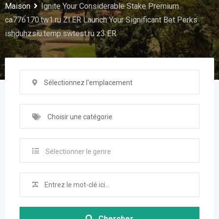
Maison
Ignite Your Considerable Stake Premium
ca776170.tw1.ru Zl ER Launch Your Significant Bet Perks
ishduhzsiu.temp.swtest.ru z3 ER
Sélectionnez l'emplacement
Choisir une catégorie
Sélectionner le genre
Chercher