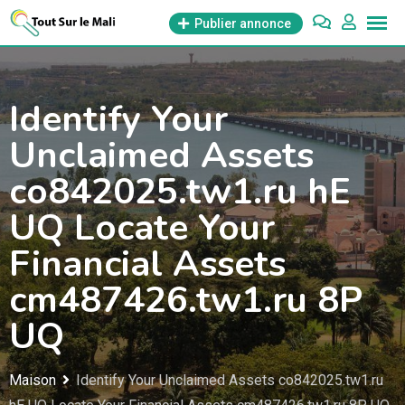
Aller
Publier annonce
au
contenu
Identify Your
Unclaimed Assets
co842025.tw1.ru hE
UQ Locate Your
Financial Assets
cm487426.tw1.ru 8P
UQ
Maison
Identify Your Unclaimed Assets co842025.tw1.ru