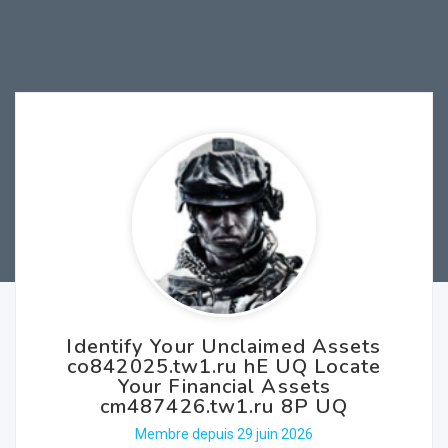
Identify Your Unclaimed Assets
co842025.tw1.ru hE UQ Locate
Your Financial Assets
cm487426.tw1.ru 8P UQ
Membre depuis 29 juin 2026