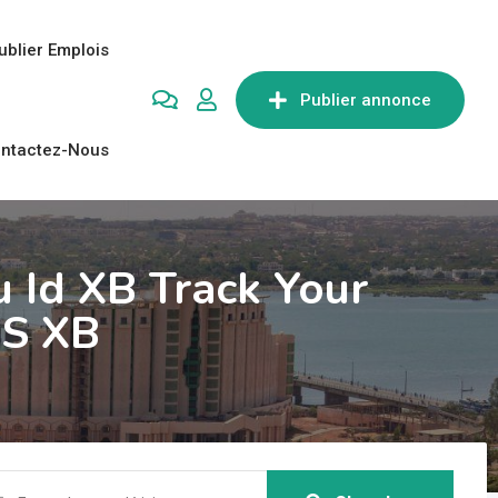
ublier Emplois
Publier annonce
ntactez-Nous
u Id XB Track Your
hS XB