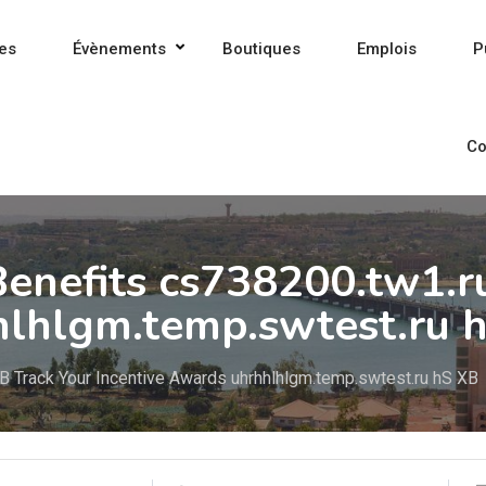
es
Évènements
Boutiques
Emplois
P
Co
Benefits cs738200.tw1.r
hlhlgm.temp.swtest.ru 
XB Track Your Incentive Awards uhrhhlhlgm.temp.swtest.ru hS XB