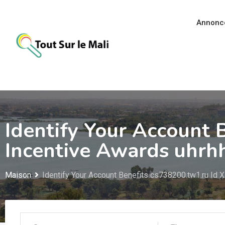
Aller
au
Annonc
contenu
Identify Your Account 
Incentive Awards uhrh
Maison
Identify Your Account Benefits cs738200.tw1.ru Id 