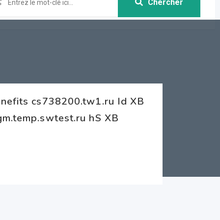
Chercher
nefits cs738200.tw1.ru Id XB
gm.temp.swtest.ru hS XB