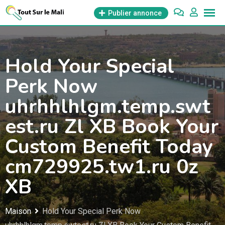
Aller
Publier annonce
au
contenu
Hold Your Special
Perk Now
uhrhhlhlgm.temp.swt
est.ru Zl XB Book Your
Custom Benefit Today
cm729925.tw1.ru 0z
XB
Maison
Hold Your Special Perk Now