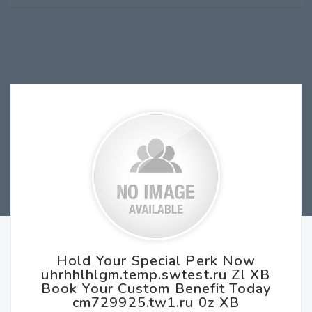
Hold Your Special Perk Now
uhrhhlhlgm.temp.swtest.ru Zl XB
Book Your Custom Benefit Today
cm729925.tw1.ru 0z XB