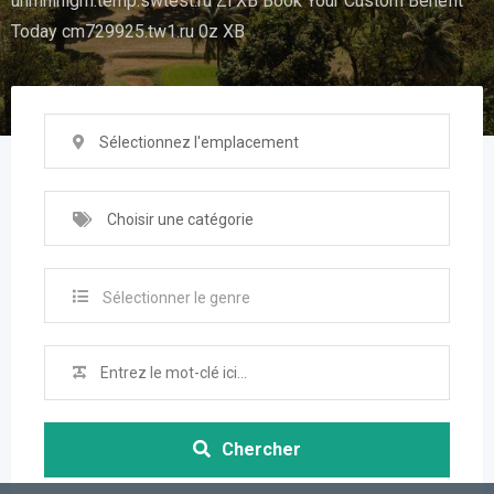
uhrhhlhlgm.temp.swtest.ru Zl XB Book Your Custom Benefit
Today cm729925.tw1.ru 0z XB
Sélectionnez l'emplacement
Choisir une catégorie
Sélectionner le genre
Chercher