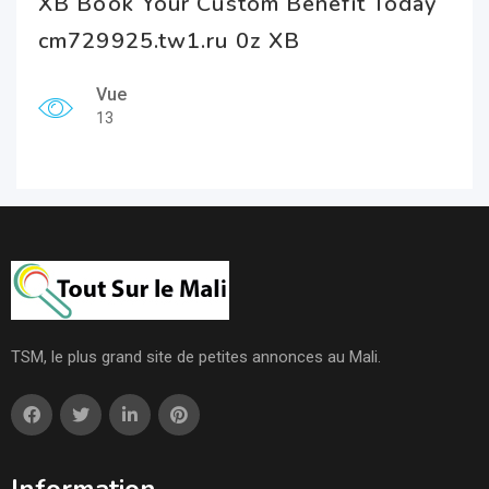
XB Book Your Custom Benefit Today
cm729925.tw1.ru 0z XB
Vue
13
TSM, le plus grand site de petites annonces au Mali.