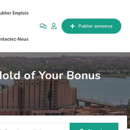
ublier Emplois
Publier annonce
ntactez-Nous
Hold of Your Bonus