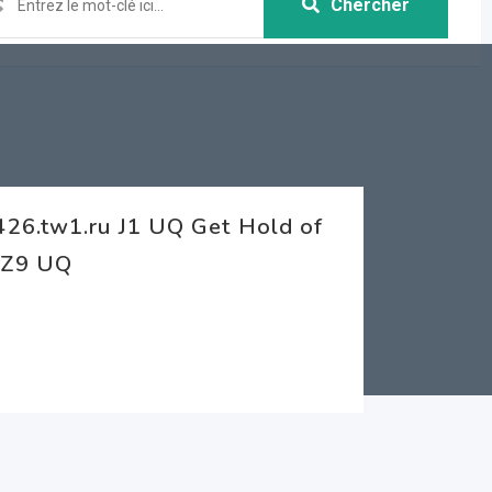
Chercher
426.tw1.ru J1 UQ Get Hold of
u Z9 UQ