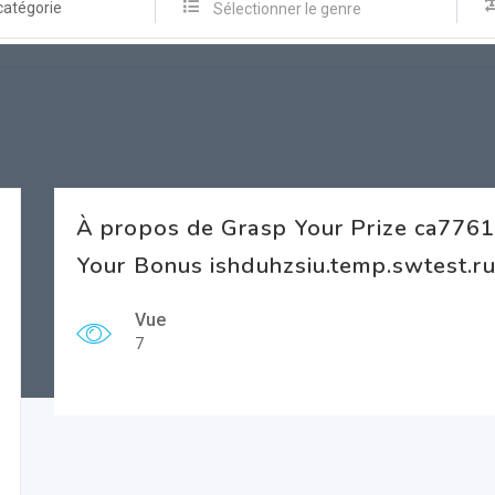
catégorie
Sélectionner le genre
À propos de Grasp Your Prize ca7761
Your Bonus ishduhzsiu.temp.swtest.ru
Vue
7