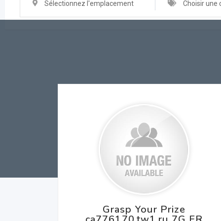
Sélectionnez l'emplacement
Choisir une 
Grasp Your Prize
ca776170.tw1.ru 7G ER