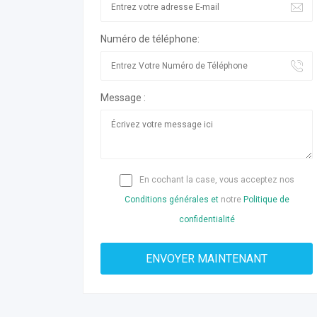
Numéro de téléphone:
Message :
En cochant la case, vous acceptez nos
Conditions générales et
notre
Politique de
confidentialité