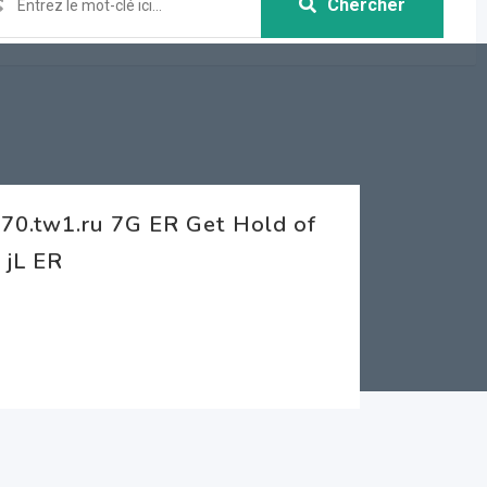
Chercher
70.tw1.ru 7G ER Get Hold of
 jL ER