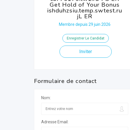
Get Hold of Your Bonus
ishduhzsiu.temp.swtest.ru
jL ER
Membre depuis 29 juin 2026
Enregistrer Le Candidat
Inviter
Formulaire de contact
Nom:
Adresse Email: