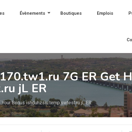
es
Évènements
Boutiques
Emplois
P
Co
6170.tw1.ru 7G ER Get H
.ru jL ER
 Your Bonus ishduhzsiu.temp.swtest.ru jL ER