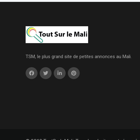
TSM, le plus grand site de petites annonces au Mali.