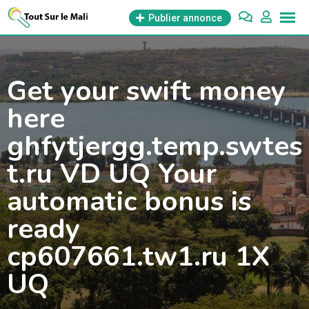
Aller
Publier annonce
au
contenu
Get your swift money
here
ghfytjergg.temp.swtes
t.ru VD UQ Your
automatic bonus is
ready
cp607661.tw1.ru 1X
UQ