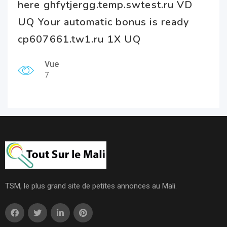
here ghfytjergg.temp.swtest.ru VD
UQ Your automatic bonus is ready
cp607661.tw1.ru 1X UQ
Vue
7
TSM, le plus grand site de petites annonces au Mali.