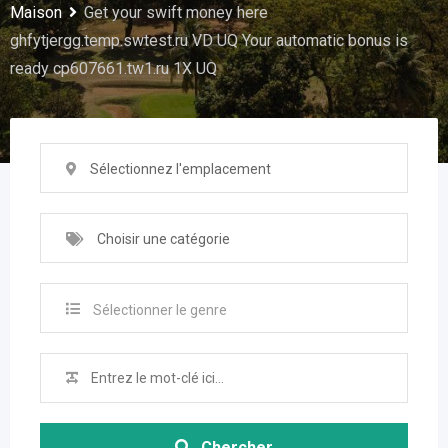
Maison
Get your swift money here
ghfytjergg.temp.swtest.ru VD UQ Your automatic bonus is
ready cp607661.tw1.ru 1X UQ
Sélectionnez l'emplacement
Choisir une catégorie
Sélectionner le genre
Chercher