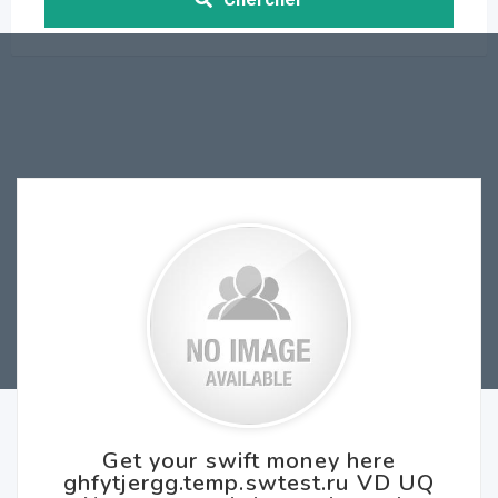
Get your swift money here
ghfytjergg.temp.swtest.ru VD UQ