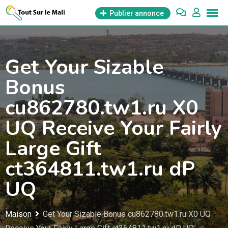
Aller
Publier annonce
au
contenu
Get Your Sizable
Bonus
cu862780.tw1.ru X0
UQ Receive Your Fairly
Large Gift
ct364811.tw1.ru dP
UQ
Maison
Get Your Sizable Bonus cu862780.tw1.ru X0 UQ