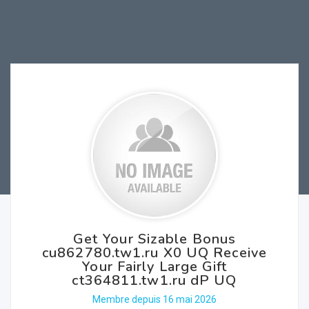
Get Your Sizable Bonus
cu862780.tw1.ru X0 UQ Receive
Your Fairly Large Gift
ct364811.tw1.ru dP UQ
Membre depuis 16 mai 2026