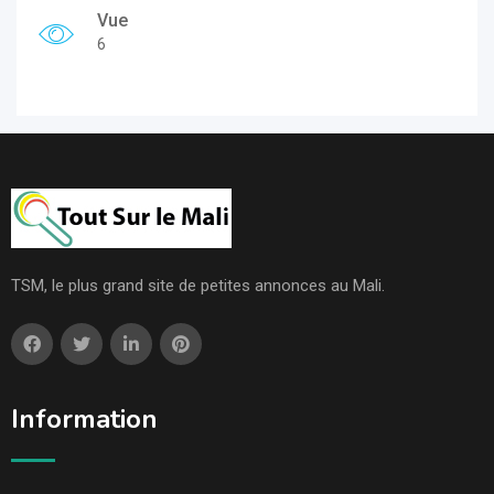
Vue
6
TSM, le plus grand site de petites annonces au Mali.
Information