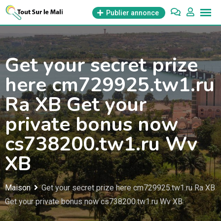
Aller
Publier annonce
au
contenu
Get your secret prize
here cm729925.tw1.ru
Ra XB Get your
private bonus now
cs738200.tw1.ru Wv
XB
Maison
Get your secret prize here cm729925.tw1.ru Ra XB
Get your private bonus now cs738200.tw1.ru Wv XB