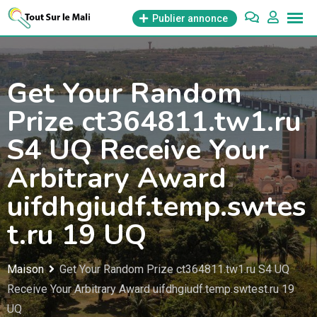
Aller
Publier annonce
au
contenu
Get Your Random
Prize ct364811.tw1.ru
S4 UQ Receive Your
Arbitrary Award
uifdhgiudf.temp.swtes
t.ru 19 UQ
Maison
Get Your Random Prize ct364811.tw1.ru S4 UQ
Receive Your Arbitrary Award uifdhgiudf.temp.swtest.ru 19
UQ