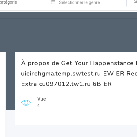
catégorie
Sélectionner le genre
À propos de Get Your Happenstance
uieirehgma.temp.swtest.ru EW ER Rec
Extra cu097012.tw1.ru 6B ER
Vue
4