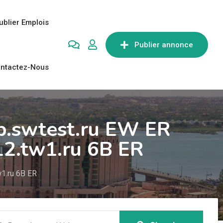
ublier Emplois
Publier annonce
ntactez-Nous
p.swtest.ru EW ER
12.tw1.ru 6B ER
1.ru 6B ER