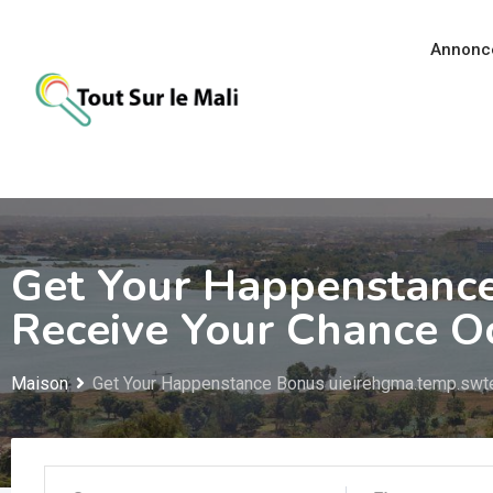
Aller
au
Annonc
contenu
Get Your Happenstance
Receive Your Chance O
Maison
Get Your Happenstance Bonus uieirehgma.temp.swte