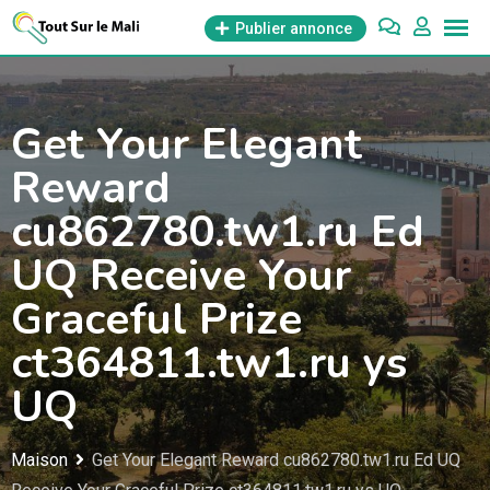
Aller
Publier annonce
au
contenu
Get Your Elegant
Reward
cu862780.tw1.ru Ed
UQ Receive Your
Graceful Prize
ct364811.tw1.ru ys
UQ
Maison
Get Your Elegant Reward cu862780.tw1.ru Ed UQ