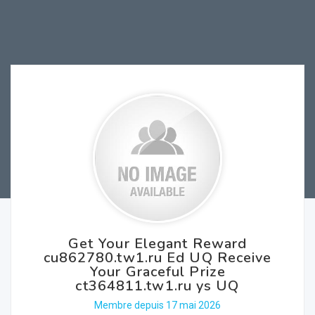
Get Your Elegant Reward
cu862780.tw1.ru Ed UQ Receive
Your Graceful Prize
ct364811.tw1.ru ys UQ
Membre depuis 17 mai 2026