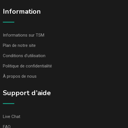
Information
Informations sur TSM
Plan de notre site
Conditions d’utilisation
Politique de confidentialité
À propos de nous
Support d’aide
Live Chat
FAQ