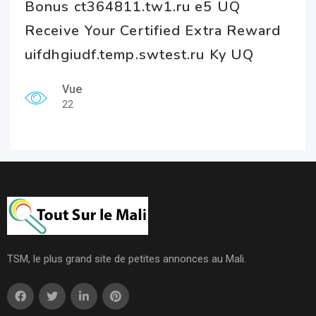
Bonus ct364811.tw1.ru e5 UQ
Receive Your Certified Extra Reward
uifdhgiudf.temp.swtest.ru Ky UQ
Vue
22
TSM, le plus grand site de petites annonces au Mali.