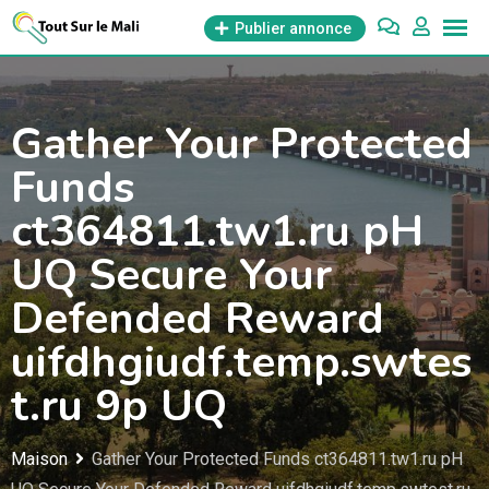
Aller
Publier annonce
au
contenu
Gather Your Protected
Funds
ct364811.tw1.ru pH
UQ Secure Your
Defended Reward
uifdhgiudf.temp.swtes
t.ru 9p UQ
Maison
Gather Your Protected Funds ct364811.tw1.ru pH