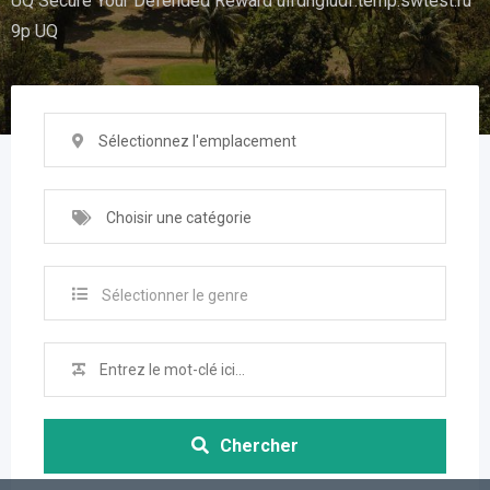
UQ Secure Your Defended Reward uifdhgiudf.temp.swtest.ru
9p UQ
Sélectionnez l'emplacement
Choisir une catégorie
Sélectionner le genre
Chercher