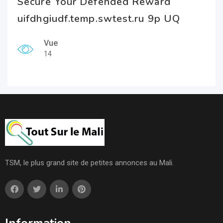
Secure Your Defended Reward
uifdhgiudf.temp.swtest.ru 9p UQ
Vue
14
TSM, le plus grand site de petites annonces au Mali.