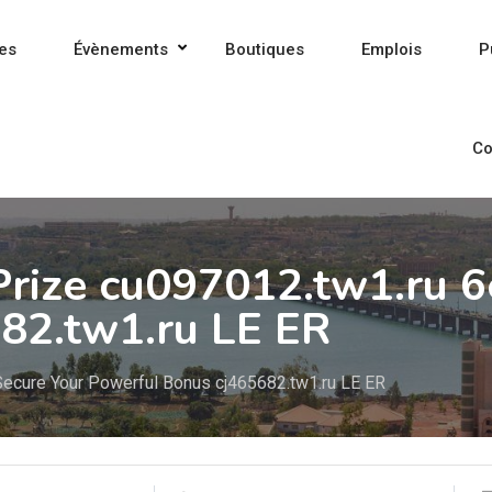
es
Évènements
Boutiques
Emplois
P
Co
Prize cu097012.tw1.ru 6
82.tw1.ru LE ER
Secure Your Powerful Bonus cj465682.tw1.ru LE ER