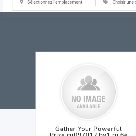
Sélectionnez l'emplacement
Choisir une 
Gather Your Powerful
Prize cu097012.tw1.ru 6e