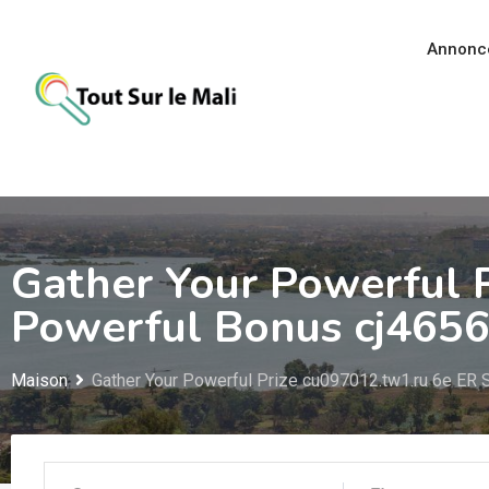
Aller
au
Annonc
contenu
Gather Your Powerful 
Powerful Bonus cj4656
Maison
Gather Your Powerful Prize cu097012.tw1.ru 6e ER 