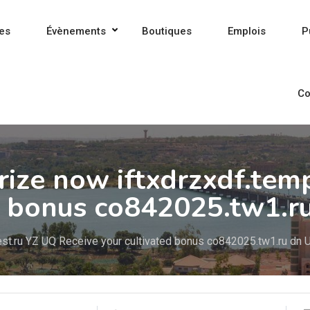
es
Évènements
Boutiques
Emplois
P
Co
rize now iftxdrzxdf.tem
ed bonus co842025.tw1.r
est.ru YZ UQ Receive your cultivated bonus co842025.tw1.ru dn 