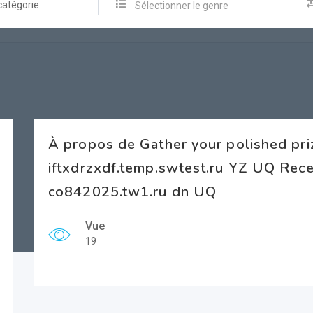
catégorie
Sélectionner le genre
À propos de Gather your polished pr
iftxdrzxdf.temp.swtest.ru YZ UQ Rece
co842025.tw1.ru dn UQ
Vue
19