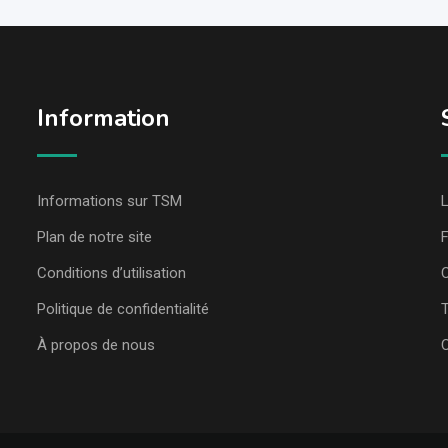
Information
Informations sur TSM
L
Plan de notre site
Conditions d’utilisation
C
Politique de confidentialité
T
À propos de nous