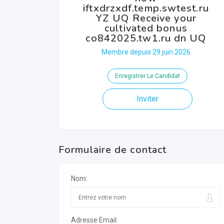
iftxdrzxdf.temp.swtest.ru
YZ UQ Receive your
cultivated bonus
co842025.tw1.ru dn UQ
Membre depuis 29 juin 2026
Enregistrer Le Candidat
Inviter
Formulaire de contact
Nom:
Adresse Email: