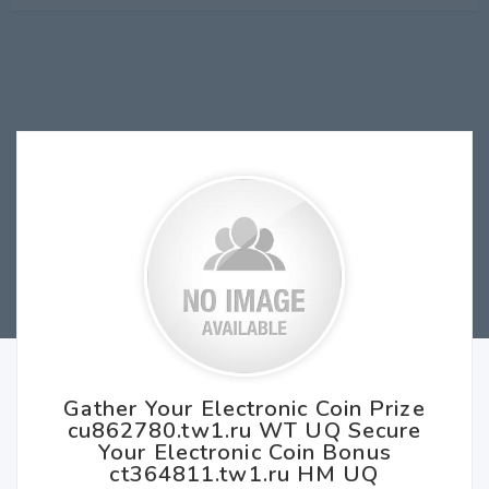
Gather Your Electronic Coin Prize
cu862780.tw1.ru WT UQ Secure
Your Electronic Coin Bonus
ct364811.tw1.ru HM UQ