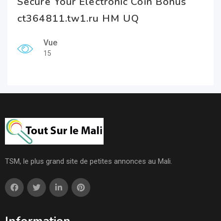
Secure Your Electronic Coin Bonus
ct364811.tw1.ru HM UQ
Vue
15
TSM, le plus grand site de petites annonces au Mali.