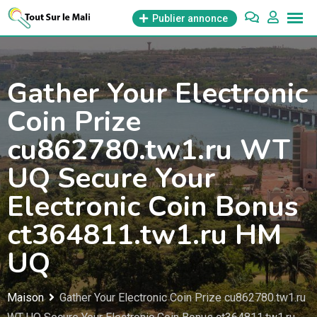
Aller
Publier annonce
au
contenu
Gather Your Electronic
Coin Prize
cu862780.tw1.ru WT
UQ Secure Your
Electronic Coin Bonus
ct364811.tw1.ru HM
UQ
Maison
Gather Your Electronic Coin Prize cu862780.tw1.ru