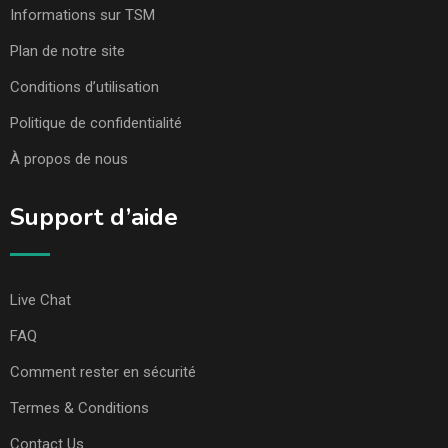
Informations sur TSM
Plan de notre site
Conditions d’utilisation
Politique de confidentialité
À propos de nous
Support d’aide
Live Chat
FAQ
Comment rester en sécurité
Termes & Conditions
Contact Us