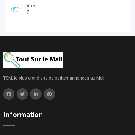
Vue
7
TSM, le plus grand site de petites annonces au Mali.
Information