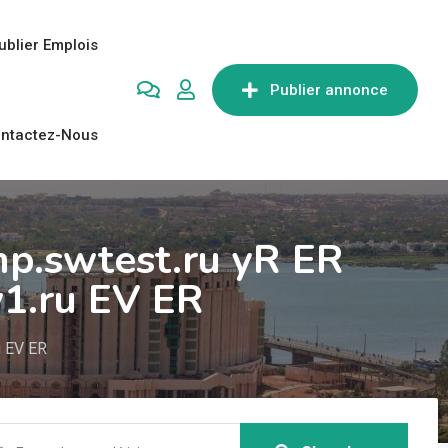
ublier Emplois
Publier annonce
ntactez-Nous
mp.swtest.ru yR ER
w1.ru EV ER
u EV ER