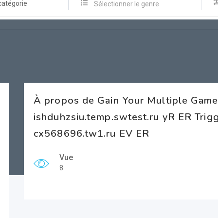
catégorie
Sélectionner le genre
À propos de Gain Your Multiple Gam
ishduhzsiu.temp.swtest.ru yR ER Trig
cx568696.tw1.ru EV ER
Vue
8