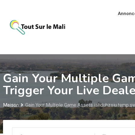
Aller
au
Annonc
contenu
Gain Your Multiple Gam
Trigger Your Live Dea
Maison
Gain Your Multiple Game Assets ishduhzsiu.temp.sw