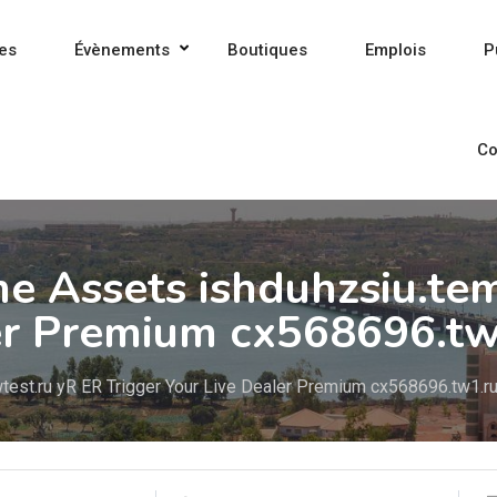
es
Évènements
Boutiques
Emplois
P
Co
e Assets ishduhzsiu.te
ler Premium cx568696.t
test.ru yR ER Trigger Your Live Dealer Premium cx568696.tw1.r