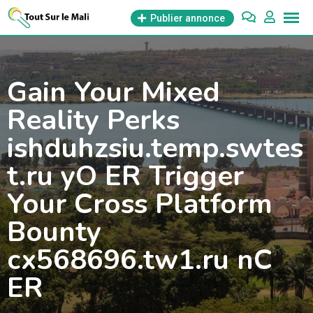
Aller
Publier annonce
au
contenu
Gain Your Mixed
Reality Perks
ishduhzsiu.temp.swtes
t.ru yO ER Trigger
Your Cross Platform
Bounty
cx568696.tw1.ru nC
ER