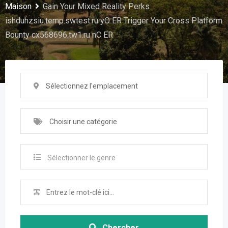
Maison
Gain Your Mixed Reality Perks
ishduhzsiu.temp.swtest.ru yO ER Trigger Your Cross Platform
Bounty cx568696.tw1.ru nC ER
Sélectionnez l'emplacement
Choisir une catégorie
Sélectionner le genre
Chercher