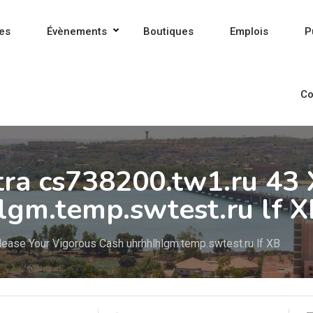
es
Évènements
Boutiques
Emplois
P
Co
tra cs738200.tw1.ru 43
lgm.temp.swtest.ru lf X
lease Your Vigorous Cash uhrhhlhlgm.temp.swtest.ru lf XB