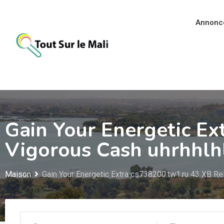
Aller
au
Annonc
contenu
Gain Your Energetic Ex
Vigorous Cash uhrhhlh
Maison
Gain Your Energetic Extra cs738200.tw1.ru 43 XB Re