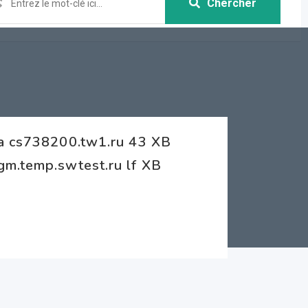
Chercher
ra cs738200.tw1.ru 43 XB
gm.temp.swtest.ru lf XB