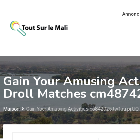
Aller
au
Annonc
contenu
Gain Your Amusing Acti
Droll Matches cm48742
Maison
Gain Your Amusing Activities co842025.tw1.ru pj UQ