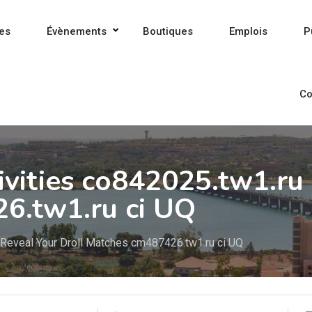
es
Évènements
Boutiques
Emplois
P
Co
vities co842025.tw1.ru
6.tw1.ru ci UQ
 Reveal Your Droll Matches cm487426.tw1.ru ci UQ