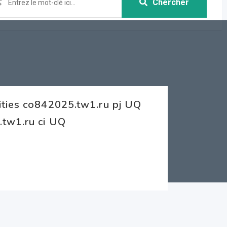
Chercher
ities co842025.tw1.ru pj UQ
tw1.ru ci UQ