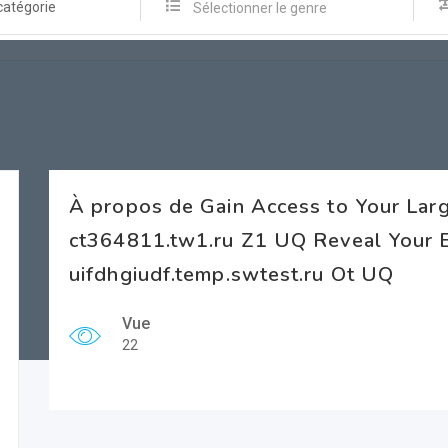
catégorie
Sélectionner le genre
À propos de Gain Access to Your Lar
ct364811.tw1.ru Z1 UQ Reveal Your
uifdhgiudf.temp.swtest.ru Ot UQ
Vue
22