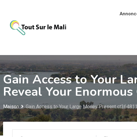
Aller
au
Annonc
contenu
Gain Access to Your L
Reveal Your Enormous 
Maison
Gain Access to Your Large Money Present ct364811