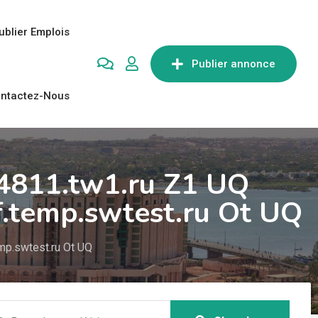
ublier Emplois
Publier annonce
ntactez-Nous
64811.tw1.ru Z1 UQ
.temp.swtest.ru Ot UQ
mp.swtest.ru Ot UQ