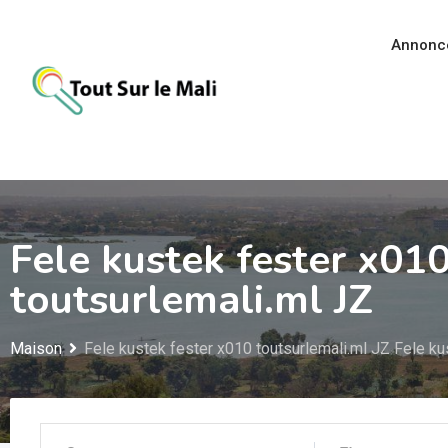
Aller
au
Annonc
contenu
Fele kustek fester x010
toutsurlemali.ml JZ
Maison
Fele kustek fester x010 toutsurlemali.ml JZ Fele ku