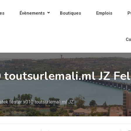
es
Évènements
Boutiques
Emplois
P
Co
 toutsurlemali.ml JZ Fe
stek fester x010 toutsurlemali.ml JZ