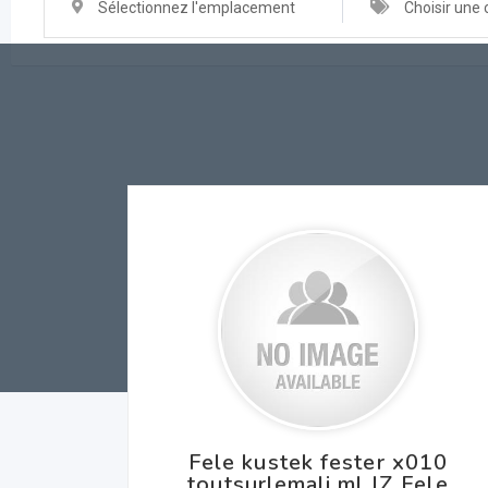
Sélectionnez l'emplacement
Choisir une 
Fele kustek fester x010
toutsurlemali.ml JZ Fele