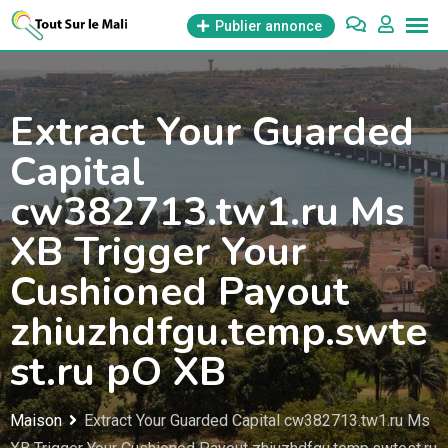
Aller
Publier annonce
au
contenu
Extract Your Guarded
Capital
cw382713.tw1.ru Ms
XB Trigger Your
Cushioned Payout
zhiuzhdfgu.temp.swte
st.ru pO XB
Maison
Extract Your Guarded Capital cw382713.tw1.ru Ms