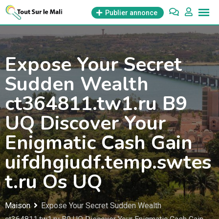
Aller
Publier annonce
au
contenu
Expose Your Secret
Sudden Wealth
ct364811.tw1.ru B9
UQ Discover Your
Enigmatic Cash Gain
uifdhgiudf.temp.swtes
t.ru Os UQ
Maison
Expose Your Secret Sudden Wealth