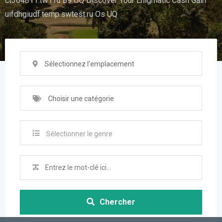
ct364811.tw1.ru B9 UQ Discover Your Enigmatic Cash Gain
uifdhgiudf.temp.swtest.ru Os UQ
Sélectionnez l'emplacement
Choisir une catégorie
Sélectionner le genre
Chercher